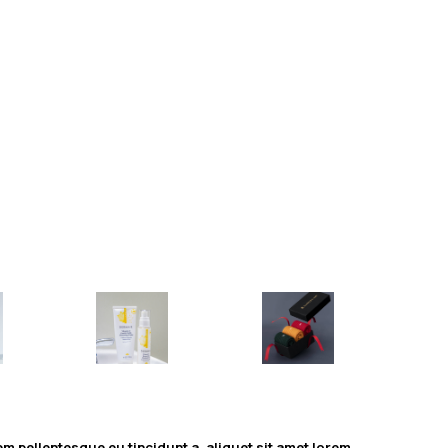
em pellentesque eu tincidunt a, aliquet sit amet lorem.