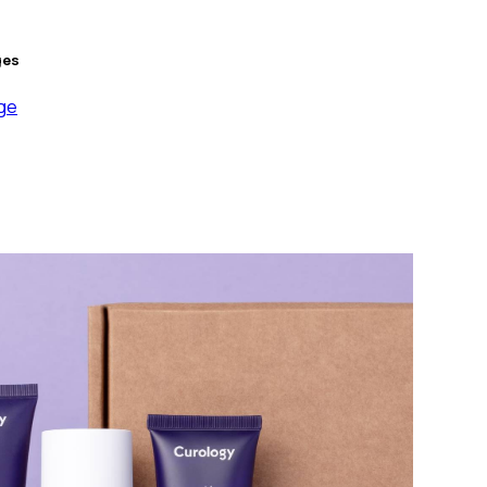
ges
ge