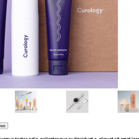
ews
Vivamus tortor odio, pellentesque eu tincidunt a, aliquet sit amet lor