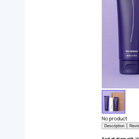
No product
Description
Revi
Sed at diam elit. 