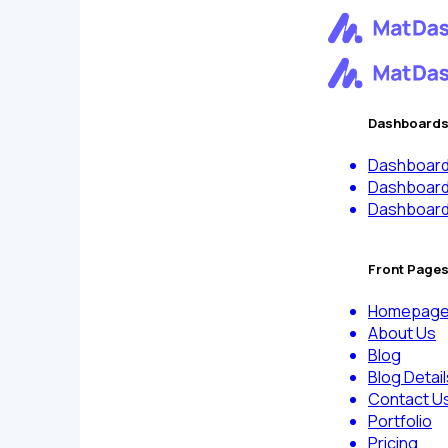
Dashboard
Dashboard
Dashboar
Dashboar
Front Page
Homepag
About Us
Blog
Blog Detail
Contact U
Portfolio
Pricing