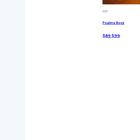
Psalms Book
$
89
$
99